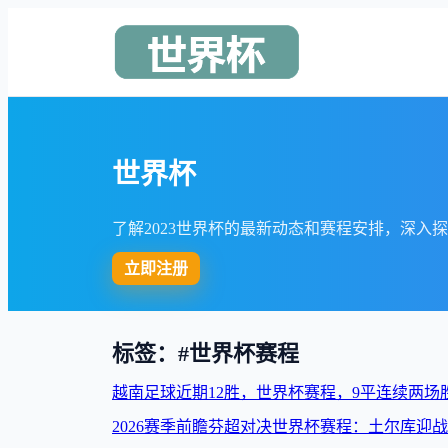
世界杯
了解2023世界杯的最新动态和赛程安排，深
立即注册
标签：#世界杯赛程
越南足球近期12胜，世界杯赛程，9平连续两场
2026赛季前瞻芬超对决世界杯赛程：土尔库迎