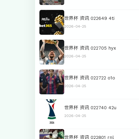
世界杯 资讯 022649 4ti
2026-04-25
世界杯 资讯 022705 hyx
2026-04-25
世界杯 资讯 022722 o1o
2026-04-25
世界杯 资讯 022740 42u
2026-04-25
世界杯 资讯 022801 rnl