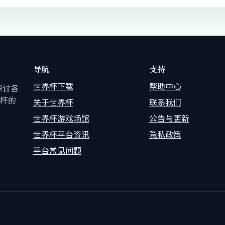
导航
支持
世界杯下载
帮助中心
探讨各
杯的
关于世界杯
联系我们
世界杯游戏场馆
公告与更新
世界杯平台资讯
隐私政策
平台常见问题