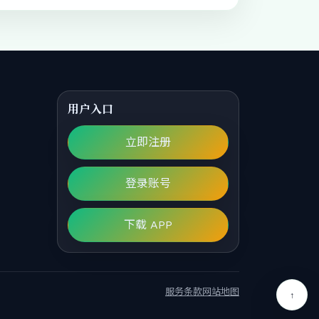
用户入口
立即注册
登录账号
下载 APP
服务条款
网站地图
↑