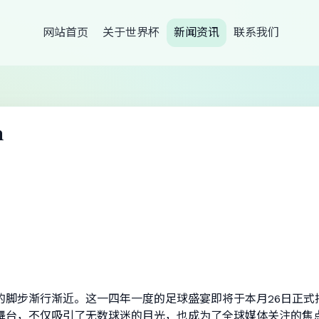
网站首页
关于世界杯
新闻资讯
联系我们
h
杯的脚步渐行渐近。这一四年一度的足球盛宴即将于本月26日正
高舞台，不仅吸引了无数球迷的目光，也成为了全球媒体关注的焦